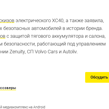
скизов
электрического XC40, а также заявила,
х безопасных автомобилей в истории бренда.
льтимедийки»
зов
с защитой тягового аккумулятора и салона,
ем безопасности, работающий под управлением
 Zenuity, СП Volvo Cars и Autoliv.
чески всю рейтинговую таблицу J.D. Power
Обсудить
оссоверы
й медиакомплекс на Android