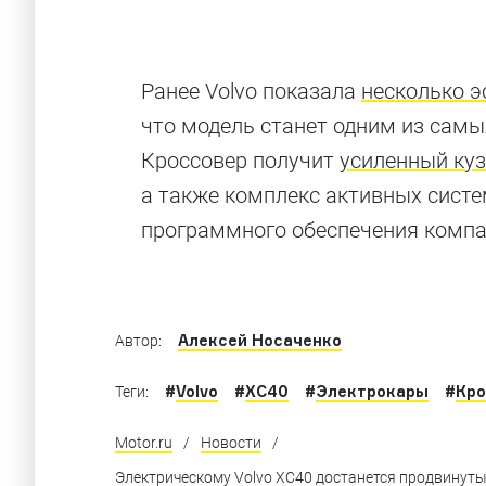
Ранее Volvo показала
несколько э
что модель станет одним из самы
Лучшие «му
Кроссовер получит
усиленный ку
а также комплекс активных сист
программного обеспечения компании
Корейские и немецкие модели заняли практи
Алексей Носаченко
Автор:
#
Volvo
#
XC40
#
Электрокары
#
Кр
Теги:
Motor.ru
/
Новости
/
Электрическому Volvo XC40 достанется продвинуты