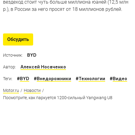
вездеход стоит чуть больше миллиона юаней (12,5 млн
р.), в России за него просят от 18 миллионов рублей.
Китайское чудо
Брутальные, стильные, роскошные и забавные модели
Обсудить
из Поднебесной
BYD
Источник:
Алексей Носаченко
Автор:
#
BYD
#
Внедорожники
#
Технологии
#
Видео
Теги:
Motor.ru
/
Новости
/
Посмотрите, как паркуется 1200-сильный Yangwang U8