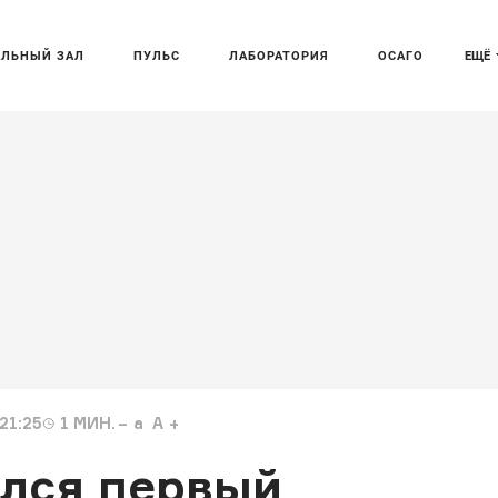
АЛЬНЫЙ ЗАЛ
ПУЛЬС
ЛАБОРАТОРИЯ
ОСАГО
ЕЩЁ
21:25
1
МИН.
a
A
ился первый