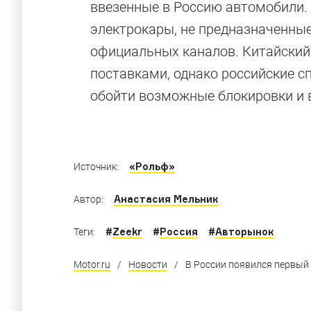
ввезенные в Россию автомобили.
электрокары, не предназначенные
Новинки из 
официальных каналов. Китайский
поставками, однако российские с
обойти возможные блокировки и 
Самые свежие модели из КНР, которые могу
«Рольф»
Источник:
Анастасия Мельник
Автор:
#
Zeekr
#
Россия
#
Авторынок
Теги:
Motor.ru
/
Новости
/
В России появился первый