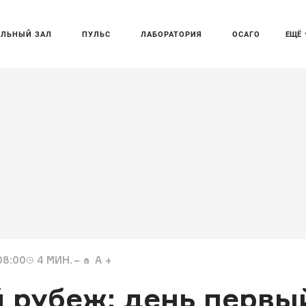
АЛЬНЫЙ ЗАЛ
ПУЛЬС
ЛАБОРАТОРИЯ
ОСАГО
ЕЩЁ
08:00
4
МИН.
a
A
 рубеж: день первы