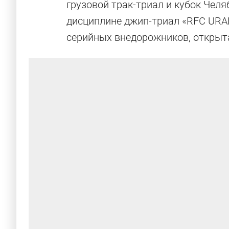
грузовой трак-триал и кубок Чел
дисциплине джип-триал «RFC URAL 
серийных внедорожников, откры