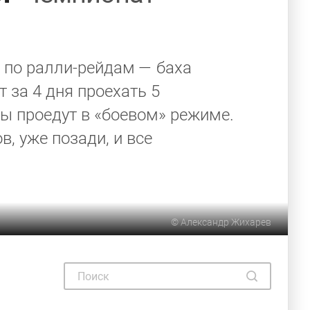
 по ралли-рейдам — баха
 за 4 дня проехать 5
ны проедут в «боевом» режиме.
, уже позади, и все
©
Александр Жихарев