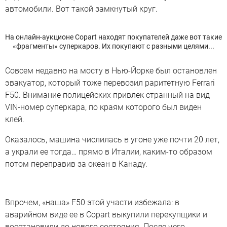
автомобили. Вот такой замкнутый круг.
На онлайн-аукционе Copart находят покупателей даже вот такие
«фрагменты» суперкаров. Их покупают с разными целями...
Совсем недавно на мосту в Нью-Йорке был остановлен
эвакуатор, который тоже перевозил раритетную Ferrari
F50. Внимание полицейских привлек странный на вид
VIN-номер суперкара, по краям которого был виден
клей.
Оказалось, машина числилась в угоне уже почти 20 лет,
а украли ее тогда… прямо в Италии, каким-то образом
потом переправив за океан в Канаду.
Впрочем, «наша» F50 этой участи избежала: в
аварийном виде ее в Copart выкупили перекупщики и
восстановили до нового состояния. После чего