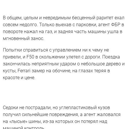
В общем, целым и невредимым бесценный раритет ехал
совсем недолго. Только выехав с парковки, агент ФБР в
повороте нажал на газ, и задняя часть машины ушла в
мгновенный занос.
Попытки справиться с управлением ни к чему не
привели, и F50 в скольжении улетел с дороги. Поездка
закончилась неприятным ударом о небольшое дерево и
кусты, Ferrari замер на обочине, на глазах теряя в
красоте и цене.
Седоки не пострадали, но углепластиковый кузов
получил сильнейшие повреждения, а агент жаловался
на «лысые» шины, из-за которых он потерял над
машиной контроль.