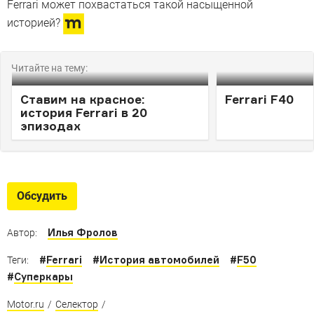
Ferrari может похвастаться такой насыщенной
историей?
Читайте на тему:
Ставим на красное:
Ferrari F40
история Ferrari в 20
эпизодах
Обсудить
Илья Фролов
Автор:
#
Ferrari
#
История автомобилей
#
F50
Теги:
#
Суперкары
Motor.ru
/
Селектор
/