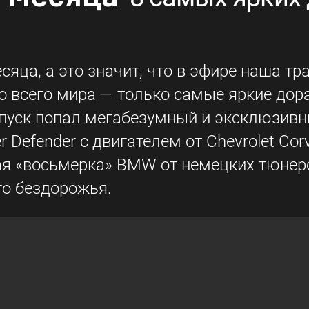
сяца, а это значит, что в эфире наша т
со всего мира — только самые яркие до
выпуск попал мегабезумный и эксклюзив
er Defender с двигателем от Chevrolet Co
ная «восьмерка» BMW от немецких тюнер
го бездорожья.