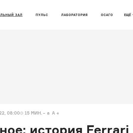
АЛЬНЫЙ ЗАЛ
ПУЛЬС
ЛАБОРАТОРИЯ
ОСАГО
ЕЩЁ
22, 08:00
15
МИН.
a
A
ное: история Ferrari