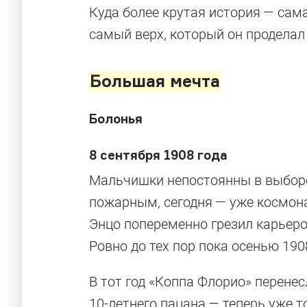
Куда более крутая история — сам
самый верх, который он продела
Большая мечта
Болонья
8 сентября 1908 года
Мальчишки непостоянны в выборе
пожарным, сегодня — уже космона
Энцо попеременно грезил карьеро
Ровно до тех пор пока осенью 1908
В тот год «Коппа Флорио» перене
10-летнего пацана — теперь уже 