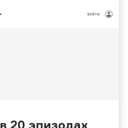
ВОЙТИ
 в 20 эпизодах