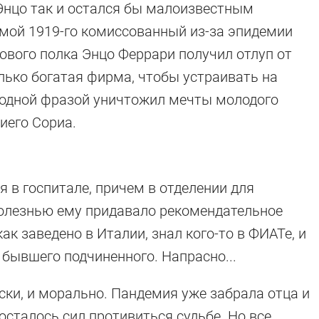
 Энцо так и остался бы малоизвестным
имой 1919-го комиссованный из-за эпидемии
кового полка Энцо Феррари получил отлуп от
олько богатая фирма, чтобы устраивать на
— одной фразой уничтожил мечты молодого
иего Сориа.
 в госпитале, причем в отделении для
болезнью ему придавало рекомендательное
ак заведено в Италии, знал кого-то в ФИАТе, и
 бывшего подчиненного. Напрасно...
ки, и морально. Пандемия уже забрала отца и
 осталось сил противиться судьбе. Но все