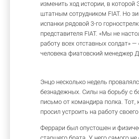
изменить ход истории, в которой
штатным сотрудником FIAT. Но з
испанки рядовой 3-го горнострел
представителя FIAT. «Мы не наст
работу всех отставных солдат» 
человека фиатовский менеджер Д
Энцо несколько недель провалялся
безнадежных. Силы на борьбу с 
письмо от командира полка. Тот, к
просил устроить на работу своего
Феррари был опустошен и физичес
старшего брата. У него самого не