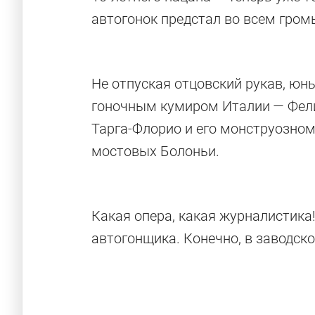
автогонок предстал во всем гро
Не отпуская отцовский рукав, юн
гоночным кумиром Италии — Фел
Тарга-Флорио и его монструозно
мостовых Болоньи.
Какая опера, какая журналистика!
автогонщика. Конечно, в зав