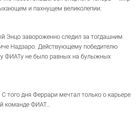
мыхающем и пахнущем великолепии.
ый Энцо завороженно следил за тогдашним
иче Надзаро. Действующему победителю
му ФИАТу не было равных на булыжных
 С того дня Феррари мечтал только о карьере
одской команде ФИАТ…