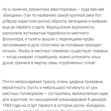
Ну и, конечно, романтика авантюризма — куда без неё.
«Бандама» (так по названию самой крупной реки Кот
д’Ивуар окрестили ралли) обросла легендами и мифами
еще до первого старта. Французские журналисты
раскопали жутковатые подробности местного
фольклора, и газеты вышли с леденящими кровь
заголовками в духе «Охотники за головами приходят
ночью». Якобы в местных племенах существует поверье
— когда умирает старейшина, нужно успокоить злых
духов, принеся в жертву семь отрубленных голов!
Почти непроходимая трасса, очень щедрые призовые,
вероятность (пусть и небольшая) погибнуть от рук
местных головорезов — согласитесь, великолепная идея
для короткой, но насыщенной командировки! 6 декабря
1969 года на старт первого в истории ралли «Бандама»