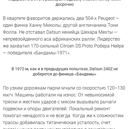
досрочно
В квартете фаворитов держались два 504-х Peugeot —
один финна Ханну Миколы, другой англичанина Тони
Фолла. Не отставал Datsun кенийца Шехара Мехты —
непревзойденного аса африканских ралли. Лидерство
же захватил 170-сильный Citroen DS Proto Робера Нейре
— победителя «Бандамы-1971».
В 1972-м, как и в предыдущих попытках, Datsun 240Z не
доберется до финиша «Бандамы»
По узким дорожкам парни мчали со скоростью 120–130
км/ч. Машины работали на износ. От невыносимой
тряски и жестких ударов с мясом вырывало рычаги
подвески и опоры двигателей. Локальный ремонт
помогал ненадолго и не всегда. Когда же к сложностям
трассы добавилась титаническая усталость, счет