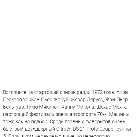
Взгляните на стартовый список ралли 1972 года. Анри
Пескароло, Жан-Пьер Жабуй, Жерар Лярусс, Жан-Пьер
Бельтуаз, Тимо Мякинен, Ханну Микола, Шехар Мехта —
настоящий фестиваль звезд автоспорта 70-х. Машины
тоже как на подбор. Среди главных фаворитов очень
быстрый двухдверный Citroën DS 21 Proto Coupe группы
5. Рядышком не такие мощные, но невероятно