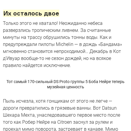
Их осталось двое
Только этого не хватало! Неожиданно небеса
разверзлись тропическим ливнем. За считанные
минуты на трассу обрушились тонны воды. Как и
предупреждали пилоты Michelin — в дождь «Бандама»
мгновенно становится непроходимой… Декабрь в Кот
д’Ивуар вообще-то не сезон дождей, но на всякое
правило найдется исключение.
Тот самый 170-сильный DS Proto группы 5 Боба Нейре теперь
музейная ценность
Пыль исчезла, хотя гонщикам от этого не легче —
дороги превратились в грязевые ванны. Вот Datsun
Шехара Мехта, унаследовавшего первое место после
того как Робер Нейре на Citroen заснул за рулем и
проехал мимо поворота, застревает в канаве. Мимо