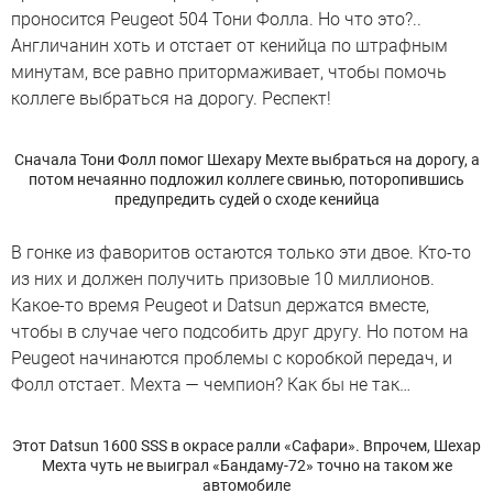
проносится Peugeot 504 Тони Фолла. Но что это?..
Англичанин хоть и отстает от кенийца по штрафным
минутам, все равно притормаживает, чтобы помочь
коллеге выбраться на дорогу. Респект!
Сначала Тони Фолл помог Шехару Мехте выбраться на дорогу, а
потом нечаянно подложил коллеге свинью, поторопившись
предупредить судей о сходе кенийца
В гонке из фаворитов остаются только эти двое. Кто-то
из них и должен получить призовые 10 миллионов.
Какое-то время Peugeot и Datsun держатся вместе,
чтобы в случае чего подсобить друг другу. Но потом на
Peugeot начинаются проблемы с коробкой передач, и
Фолл отстает. Мехта — чемпион? Как бы не так…
Этот Datsun 1600 SSS в окрасе ралли «Сафари». Впрочем, Шехар
Мехта чуть не выиграл «Бандаму-72» точно на таком же
автомобиле