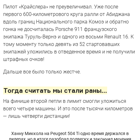
Пилот «Крайслера» не преувеличивал. Уже после
первого 600-километрового круга ралли от Абиджана
вдоль границ Национального парка Комоэ и обратно
гонка не досчиталась Porsche 911 французского
экипажа Туруль-Вернэ и одного из восьми Renault 16. К
тому моменту только девять из 52 стартовавших
экипажей уложились в отведенное время и не получили
штрафных очков!
Дальше все было только жестче.
Тогда считать мы стали раны…
На финише второй петли в лимит смогли уложиться
всего четыре машины. И это после тысячи километров
— лишь четверти дистанции!
Ханну Миккола на Peugeot 504 Ti одно время держался в
лидерах, но в итоге разобрал подвеску и закончил мучения