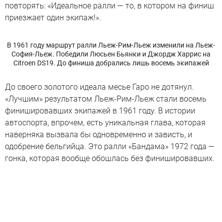
повторять: «Идеальное ралли — то, в котором на финиш
приезжает один экипаж!».
В 1961 году маршрут ралли Льеж-Рим-Льеж изменили на Льеж-
София-Льеж. Победили Люсьен Бьянки и Джордж Харрис на
Citroen DS19. До финиша добрались лишь восемь экипажей
До своего золотого идеала месье Гаро не дотянул.
«Лучшим» результатом Льеж-Рим-Льеж стали восемь
финишировавших экипажей в 1961 году. В истории
автоспорта, впрочем, есть уникальная глава, которая
наверняка вызвала бы одновременно и зависть, и
одобрение бельгийца. Это ралли «Бандама» 1972 года —
гонка, которая вообще обошлась без финишировавших.