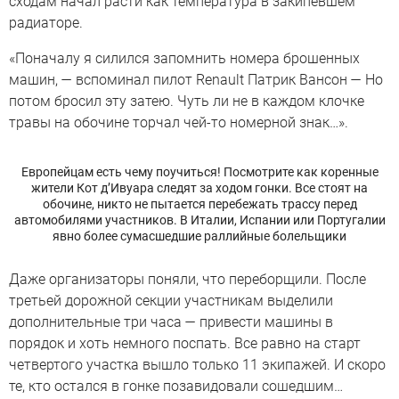
сходам начал расти как температура в закипевшем
радиаторе.
«Поначалу я силился запомнить номера брошенных
машин, — вспоминал пилот Renault Патрик Вансон — Но
потом бросил эту затею. Чуть ли не в каждом клочке
травы на обочине торчал чей-то номерной знак…».
Европейцам есть чему поучиться! Посмотрите как коренные
жители Кот д’Ивуара следят за ходом гонки. Все стоят на
обочине, никто не пытается перебежать трассу перед
автомобилями участников. В Италии, Испании или Португалии
явно более сумасшедшие раллийные болельщики
Даже организаторы поняли, что переборщили. После
третьей дорожной секции участникам выделили
дополнительные три часа — привести машины в
порядок и хоть немного поспать. Все равно на старт
четвертого участка вышло только 11 экипажей. И скоро
те, кто остался в гонке позавидовали сошедшим…