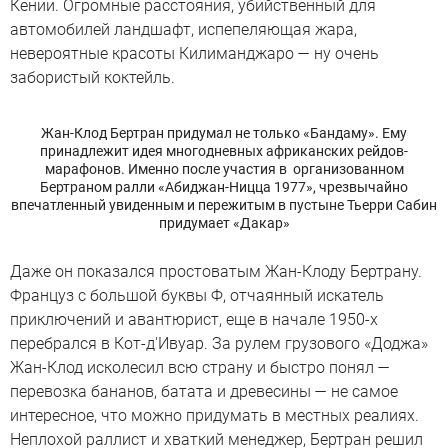
Кении. Огромные расстояния, убийственный для
автомобилей ландшафт, испепеляющая жара,
невероятные красоты Килиманджаро — ну очень
забористый коктейль.
Жан-Клод Бертран придумал не только «Бандаму». Ему
принадлежит идея многодневных африканских рейдов-
марафонов. Именно после участия в организованном
Бертраном ралли «Абиджан-Ницца 1977», чрезвычайно
впечатленный увиденным и пережитым в пустыне Тьерри Сабин
придумает «Дакар»
Даже он показался простоватым Жан-Клоду Бертрану.
Француз с большой буквы Ф, отчаянный искатель
приключений и авантюрист, еще в начале 1950-х
перебрался в Кот-д'Ивуар. За рулем грузового «Доджа»
Жан-Клод исколесил всю страну и быстро понял —
перевозка бананов, батата и древесины — не самое
интересное, что можно придумать в местных реалиях.
Неплохой раллист и хваткий менеджер, Бертран решил