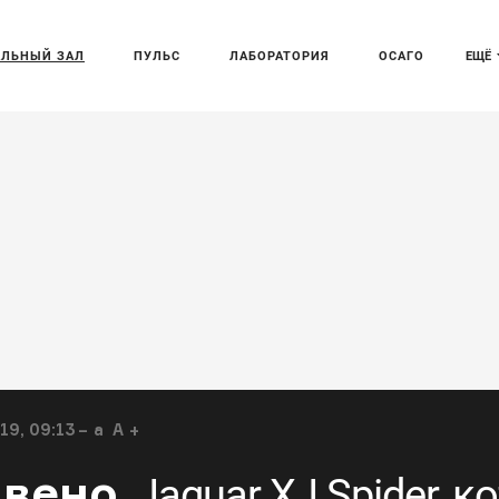
АЛЬНЫЙ ЗАЛ
ПУЛЬС
ЛАБОРАТОРИЯ
ОСАГО
ЕЩЁ
19, 09:13
a
A
звено
Jaguar XJ Spider, 