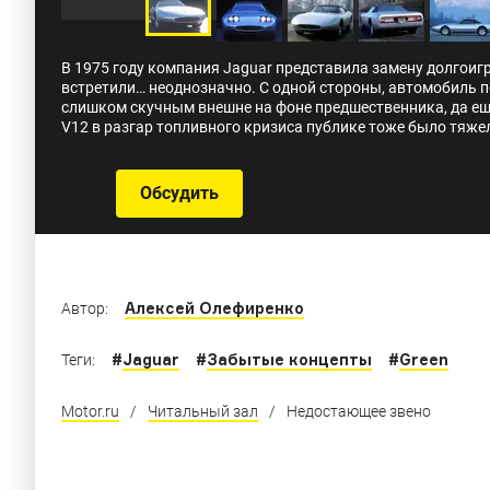
В 1975 году компания Jaguar представила замену долгоиг
встретили… неоднозначно. С одной стороны, автомобиль 
слишком скучным внешне на фоне предшественника, да ещ
V12 в разгар топливного кризиса публике тоже было тяже
Обсудить
Алексей Олефиренко
Автор:
#
Jaguar
#
Забытые концепты
#
Green
Теги:
Motor.ru
/
Читальный зал
/
Недостающее звено