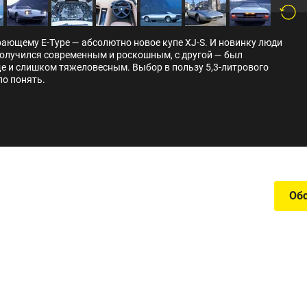
рающему E-Type — абсолютно новое купе XJ-S. И новинку люди
получился современным и роскошным, с другой — был
е и слишком тяжеловесным. Выбор в пользу 5,3-литрового
ло понять.
Об