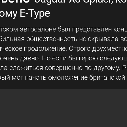
ому E-Type
ртском автосалоне был представлен конц
бильная общественность не скрывала во
ическое продолжение. Строго двухместно
о очень давно. Но если бы герою следую
ла сложиться совершенно по-другому. Ре
рый мог начать омоложение британской