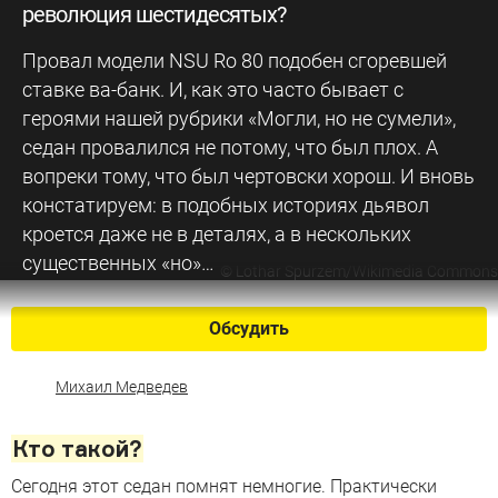
революция шестидесятых?
Провал модели NSU Ro 80 подобен сгоревшей
ставке ва-банк. И, как это часто бывает с
героями нашей рубрики «Могли, но не сумели»,
седан провалился не потому, что был плох. А
вопреки тому, что был чертовски хорош. И вновь
констатируем: в подобных историях дьявол
кроется даже не в деталях, а в нескольких
существенных «но»…
©
Lothar Spurzem/Wikimedia Commons
Обсудить
Михаил Медведев
Кто такой?
Сегодня этот седан помнят немногие. Практически