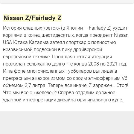
Nissan Z/Fairlady Z
История славных «зеток» (в Японии — Fairlady Z) уходит
корнями в конец шестидесятых, когда президент Nissan
USA Ютака Катаяма затеял спорткар с полностью
независимой подвеской в пику драйверской
европейской технике. Прошлая шестая итерация
прожила неслыханно долго – с конца 2008 по 2021 год.
И на фоне многочисленных турбокаров выглядела
прекрасным анахронизмом со своим атмосферным V6
объемом 3,7 литра. Теперь все иначе. Z заряжен… Стоп!
Что мы все о «железе»?! Сперва отдадим должное
удачной интерпретации дизайна оригинального купе.