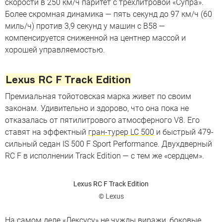
скорости в 250 км/ч паритет с трехлитровой «Супра».
Более скромная динамика — пять секунд до 97 км/ч (60
миль/ч) против 3,9 секунд у машин с B58 —
компенсируется сниженной на центнер массой и
хорошей управляемостью.
Lexus RC F Track Edition
Премиальная тойотовская марка живет по своим
законам. Удивительно и здорово, что она пока не
отказалась от пятилитрового атмосферного V8. Его
ставят на эффектный
гран-турер LC 500
и быстрый 479-
сильный седан IS 500 F Sport Performance. Двухдверный
RC F в исполнении Track Edition — с тем же «сердцем».
Lexus RC F Track Edition
© Lexus
На самом деле «Лексусу» не чужды виражи, боковые