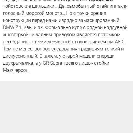
тойотовские шильдики… Да, самобытный стайлинг а-ля
голодный морской монстр… Но с точки зрения
конструкции перед нами изрядно замаскированный
BMW Z4. Увы и ах. Формально купе с рядной наддувной
«шестеркой» и задним приводом является потомком
легендарного тезки девяностых годов с индексом A80.
Тем не менее, вопрос следования традициям тонкий и
дискуссионный. Скажем, у старой модели спереди
двухрычажка, а у GR Supra «всего лишь» стойки
МакФерсон.