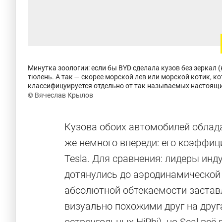
Минутка зоологии: если бы BYD сделала кузов без зеркал (
тюлень. А так — скорее морской лев или морской котик, к
классифицуируется отдельно от так называемых настоящи
© Вячеслав Крылов
Кузова обоих автомобилей облад
же немного впереди: его коэффици
Tesla. Для сравнения: лидеры инд
дотянулись до аэродинамической 
абсолютной обтекаемости застав
визуально похожими друг на друга