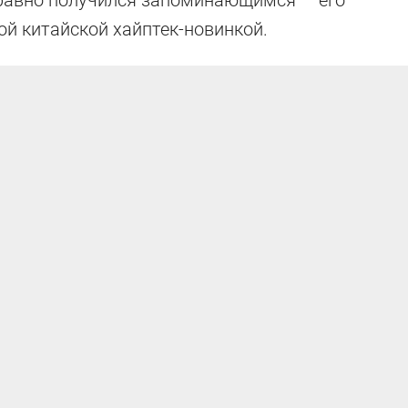
сё равно получился запоминающимся — его
ой китайской хайптек-новинкой.