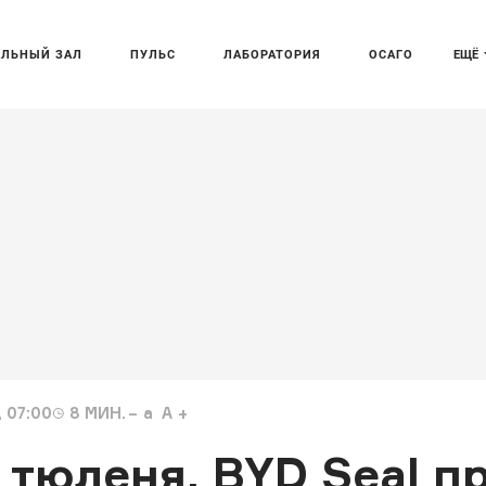
АЛЬНЫЙ ЗАЛ
ПУЛЬС
ЛАБОРАТОРИЯ
ОСАГО
ЕЩЁ
 07:00
8
МИН.
a
A
 тюленя. BYD Seal пр