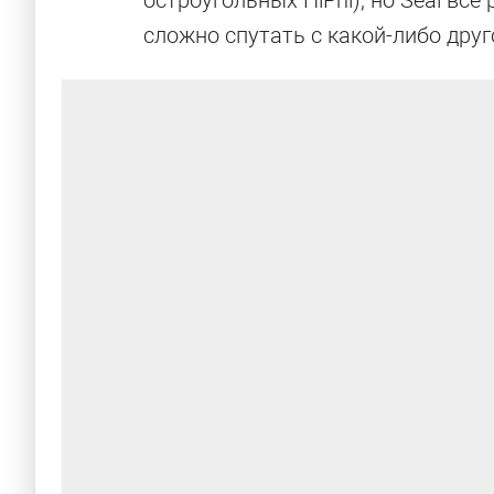
остроугольных HiPhi), но Seal в
сложно спутать с какой-либо друг