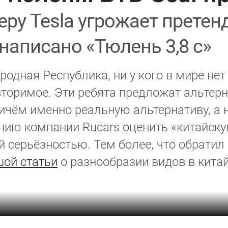
ру Tesla угрожает претенд
аписано «Тюлень 3,8 с»
одная Республика, ни у кого в мире нет
торимое. Эти ребята предложат альтерн
ичём именно реальную альтернативу, а н
ию компании Rucars оценить «китайскую
й серьёзностью. Тем более, что обратил
ой статьи
о разнообразии видов в кита