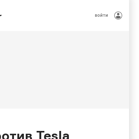
ВОЙТИ
отив Tesla