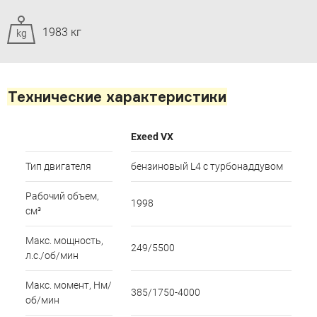
1983 кг
kg
Технические характеристики
Exeed VX
Тип двигателя
бензиновый L4 с турбонаддувом
Рабочий объем,
1998
см³
Макс. мощность,
249/5500
л.с./об/мин
Макс. момент, Нм/
385/1750-4000
об/мин