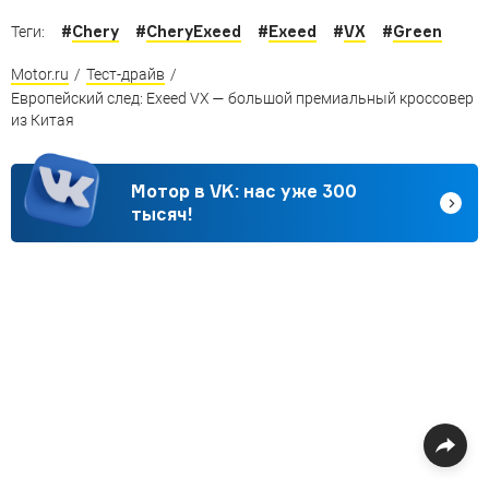
#
Chery
#
CheryExeed
#
Exeed
#
VX
#
Green
Теги:
Motor.ru
/
Тест-драйв
/
Европейский след: Exeed VX — большой премиальный кроссовер
из Китая
Мотор в VK: нас уже 300
тысяч!