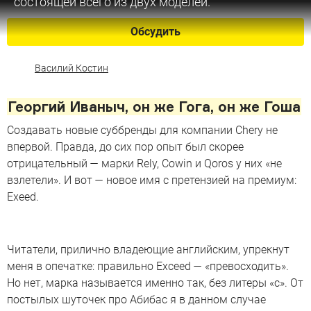
состоящей всего из двух моделей.
Обсудить
Василий Костин
Георгий Иваныч, он же Гога, он же Гоша
Создавать новые суббренды для компании Chery не
впервой. Правда, до сих пор опыт был скорее
отрицательный — марки Rely, Cowin и Qoros у них «не
взлетели». И вот — новое имя с претензией на премиум:
Exeed.
Читатели, прилично владеющие английским, упрекнут
меня в опечатке: правильно Exceed — «превосходить».
Но нет, марка называется именно так, без литеры «c». От
постылых шуточек про Абибас я в данном случае