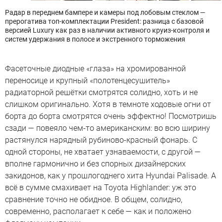
Радар в переднем бампере и камеры под лобовым стеклом —
прерогатива топ-комплектации President: разница с базовой
версией Luxury как раз в наличии активного круиз-контроля и
систем удержания в полосе и экстренного торможения
Фасеточные диодные «глаза» на хромированной
переносице и крупный «полотенцесушитель»
радиаторной решётки смотрятся солидно, хоть и не
слишком оригинально. Хотя в темноте ходовые огни от
борта до борта смотрятся очень эффектно! Посмотришь
сзади — повеяло чем-то американским: во всю ширину
растянулся нарядный рубиново-красный фонарь. С
одной стороны, не хватает узнаваемости, с другой —
вполне гармонично и без спорных дизайнерских
закидонов, как у прошлогоднего хита Hyundai Palisade. А
всё в сумме смахивает на Toyota Highlander: уж это
сравнение точно не обидное. В общем, солидно,
современно, располагает к себе — как и положено