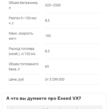
Объем багажника,
520–2500
л
Разгон 0–100 км/
8,5
ч, с
Макс. скорость,
195
км/ч
Расход топлива
8,5
(комб.), л/100 км
Объем топливного
65
бака, л
Цена, руб.
от 3 299 000