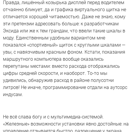
Правда, лишённый козырька дисплей перед водителем
отчаянно бликует, да и графика виртуального щитка не
отличается хорошей читаемостью. Даже не знаю, кому
эти претензии адресовать больше: к разработчикам
Эксида или же к тем грандам, что ввели такие шкалы в
моду. Единственным удобным вариантом мне
показался «спортивный» щиток с круглыми шкалами —
увы, с навязчивым красным фоном. Кстати, показания
маршрутного компьютера вообще оказались
перепутаны местами: вместо расхода отображались
цифры средней скорости, и наоборот. То-то мы
удивились, обнаружив расход в районе полусотни
литров! Не иначе, программирование отдали на аутсорс
индусам.
Не всё слава богу и с мультимедиа-системой.
«Железные» возможности установки явно достойные: на
управление отзывается быстро, разрешение у экрана