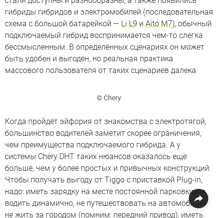
стали доступны и разнообразны, а также появились
гибриды гибридов и электромобилей (последовательная
схема с большой батарейкой —
Li L9
и
Aito M7
), обычный
подключаемый гибрид воспринимается чем-то слегка
бессмысленным. В определённых сценариях он может
быть удобен и выгоден, но реальная практика
массового пользователя от таких сценариев далека.
© Chery
Когда пройдёт эйфория от знакомства с электротягой,
большинство водителей заметит скорее ограничения,
чем преимущества подключаемого гибрида. А у
системы Chery DHT таких нюансов оказалось ещё
больше, чем у более простых и привычных конструкций.
Чтобы получать выгоду от Tiggo с приставкой Plug-in,
надо: иметь зарядку на месте постоянной парковки, не
водить динамично, не путешествовать на автомобиле,
не жить за городом (помним: передний привод), иметь