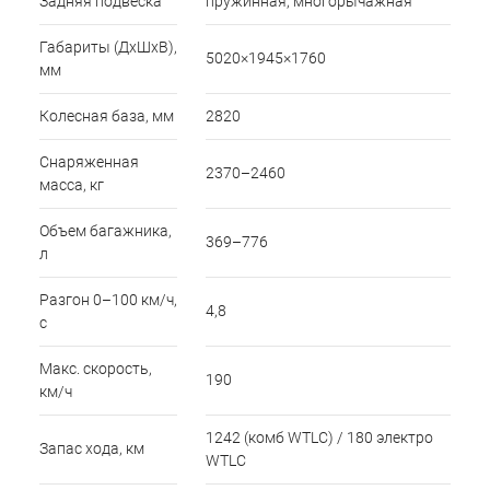
Задняя подвеска
пружинная, многорычажная
Габариты (ДхШхВ),
5020×1945×1760
мм
Колесная база, мм
2820
Снаряженная
2370–2460
масса, кг
Объем багажника,
369–776
л
Разгон 0–100 км/ч,
4,8
с
Макс. скорость,
190
км/ч
1242 (комб WTLC) / 180 электро
Запас хода, км
WTLC