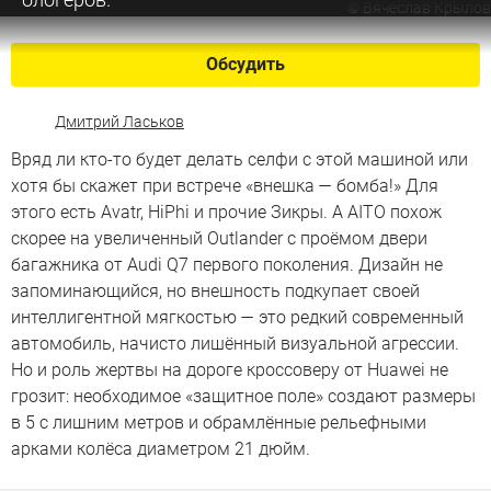
©
Вячеслав Крылов
Обсудить
Дмитрий Ласьков
Вряд ли кто-то будет делать селфи с этой машиной или
хотя бы скажет при встрече «внешка — бомба!» Для
этого есть Avatr, HiPhi и прочие Зикры. А AITO похож
скорее на увеличенный Outlander c проёмом двери
багажника от Audi Q7 первого поколения. Дизайн не
запоминающийся, но внешность подкупает своей
интеллигентной мягкостью — это редкий современный
автомобиль, начисто лишённый визуальной агрессии.
Но и роль жертвы на дороге кроссоверу от Huawei не
грозит: необходимое «защитное поле» создают размеры
в 5 с лишним метров и обрамлённые рельефными
арками колёса диаметром 21 дюйм.