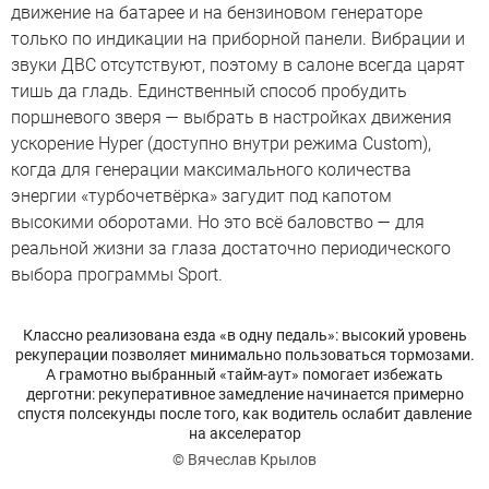
движение на батарее и на бензиновом генераторе
только по индикации на приборной панели. Вибрации и
звуки ДВС отсутствуют, поэтому в салоне всегда царят
тишь да гладь. Единственный способ пробудить
поршневого зверя — выбрать в настройках движения
ускорение Hyper (доступно внутри режима Custom),
когда для генерации максимального количества
энергии «турбочетвёрка» загудит под капотом
высокими оборотами. Но это всё баловство — для
реальной жизни за глаза достаточно периодического
выбора программы Sport.
Классно реализована езда «в одну педаль»: высокий уровень
рекуперации позволяет минимально пользоваться тормозами.
А грамотно выбранный «тайм-аут» помогает избежать
дерготни: рекуперативное замедление начинается примерно
спустя полсекунды после того, как водитель ослабит давление
на акселератор
© Вячеслав Крылов