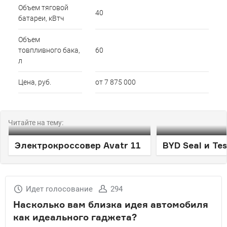
Объем тяговой
40
батареи, кВтч
Объем
товпливного бака,
60
л
Цена, руб.
от 7 875 000
Читайте на тему:
Электрокроссовер Avatr 11
BYD Seal и Tes