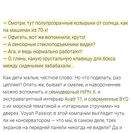
— Смотри, тут полупрозрачные козырьки от солнца, как
на машинах из 70-х!
— Офигеть, вот же вспомнили, круто!
— А сенсорные стеклоподъемники видел?
— Ага, и ведь нормально работают!
— О, глянь, какую хрустальную клавишу для бокса
между сиденьями забабахали…
Как дети малые, честное слово. Но что поделать, раз
цепляет! Опять же, бывает и смелее, и навороченнее:
можно вспомнить и
семидверный HiPhi X
, и
экстравагантный интерьер
Avatr 11
, и
современные BYD
с их морской тематикой и «гитарными струнами» на
дверях. Voyah Passion в этой компании выглядит чуть
ли не консерватором — что мы, в самом деле, трех
экранов на передней панели никогда не видели? Да и