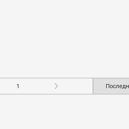
1
Последн