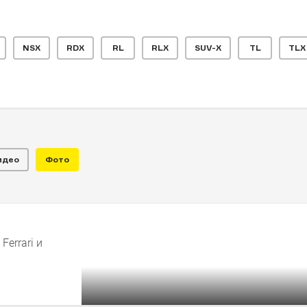
NSX
RDX
RL
RLX
SUV-X
TL
TLX
ны с
»
идео
Фото
щё) можно купить с механической коробкой передач
ЗАЛ
ЧИТАЛЬНЫЙ ЗАЛ
ены заранее
Машины, «позорящие»
славные имена
errari и