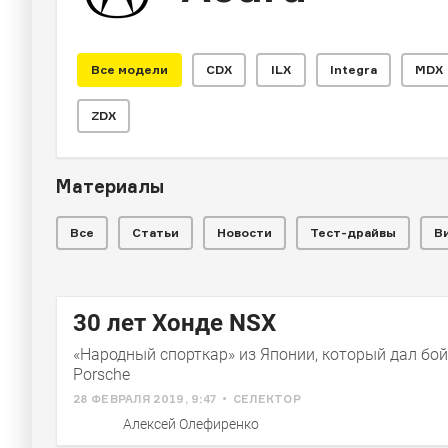
Все модели
CDX
ILX
Integra
MDX
СЕЛЕКТОР
Крутые маши
ZDX
«механикой
Материалы
Все
Статьи
Новости
Тест-драйвы
В
Самые интересные машины, которые (пока е
СЕЛЕКТОР
ЧИТАЛЬНЫЙ 
Прощальные версии
Раскупл
30 лет Хонде NSX
известных машин
«Народный спорткар» из Японии, который дал бой F
Porsche
28 ФЕВРАЛЯ 2019, 9:47
СЕЛЕКТОР
Алексей Олефиренко