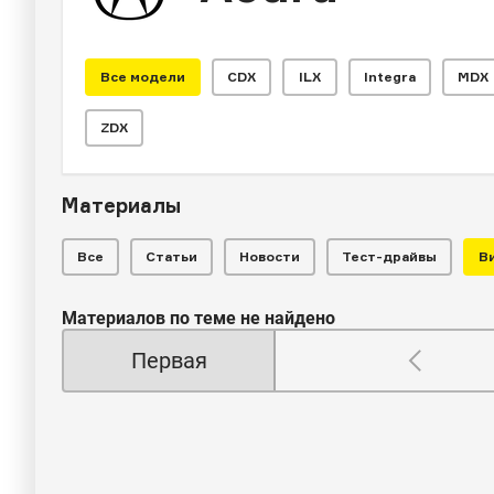
Все модели
CDX
ILX
Integra
MDX
ZDX
Материалы
Все
Статьи
Новости
Тест-драйвы
В
Материалов по теме не найдено
Первая