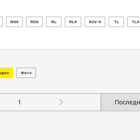
NSX
RDX
RL
RLX
SUV-X
TL
TLX
идео
Фото
1
Последн