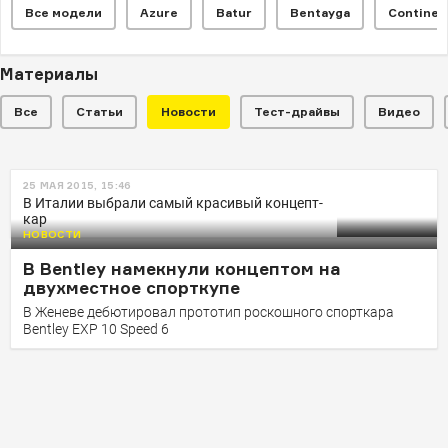
Все модели
Azure
Batur
Bentayga
Continen
Материалы
Все
Статьи
Новости
Тест-драйвы
Видео
НОВОСТИ
25 МАЯ 2015, 15:46
Глава Bentley назвал сроки
В Италии выбрали самый красивый концепт-
кар
появления первого
НОВОСТИ
электромобиля
В Bentley намекнули концептом на
Полностью электрический Bentley выйдет на рынок не
двухместное спорткупе
раньше, чем через пять лет
В Женеве дебютировал прототип роскошного спорткара
Bentley EXP 10 Speed 6