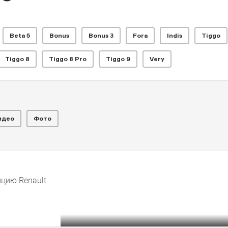
Beta 5
Bonus
Bonus 3
Fora
Indis
Tiggo
Tiggo 8
Tiggo 8 Pro
Tiggo 9
Very
ggo 5
идео
Фото
ийскими дорогами
цию Renault