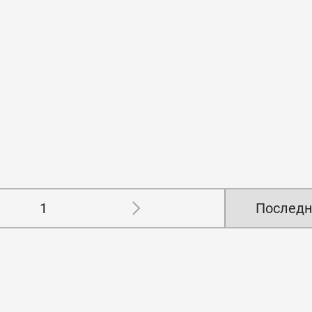
1
Последн