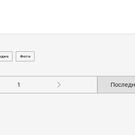
идео
Фото
1
Последн