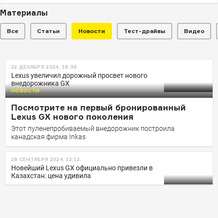
Материалы
Все
Статьи
Новости
Тест-драйвы
Видео
НОВОСТИ
22 ДЕКАБРЯ 2024, 18:36
У владельцев новых Lexus GX
Lexus увеличил дорожный просвет нового
внедорожника GX
машины плавятся на солцне
НОВОСТИ
Пластиковые детали премиального внедорожника
Посмотрите на первый бронированный
деформируются под воздействием тепла
Lexus GX нового поколения
Этот пуленепробиваемый внедорожник построила
канадская фирма Inkas
28 СЕНТЯБРЯ 2024, 12:12
Новейший Lexus GX официально привезли в
Казахстан: цена удивила