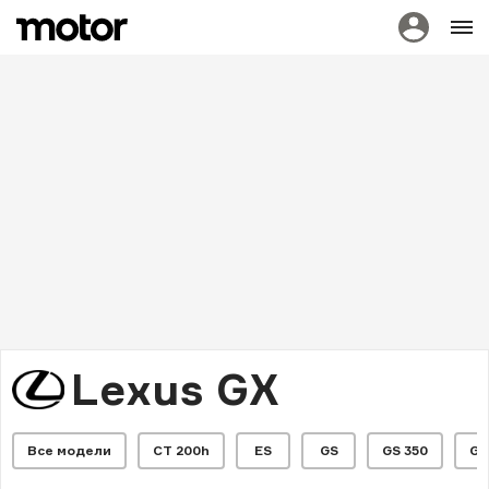
Lexus GX
Все модели
CT 200h
ES
GS
GS 350
GS