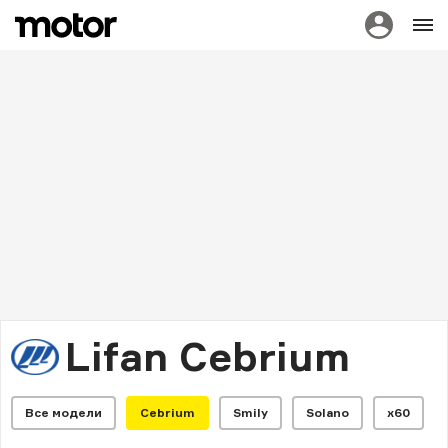
Lifan Cebrium
Все модели
Cebrium
Smily
Solano
x60