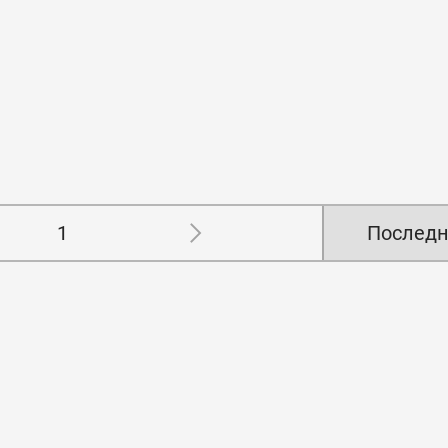
1
Последн