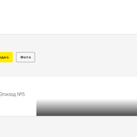
идео
Фото
кие суперкары существуют
 Эпизод №5