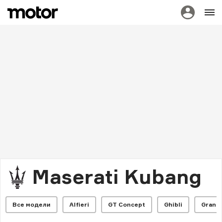
Maserati Kubang
Все модели
Alfieri
GT Concept
Ghibli
GranC