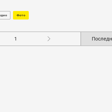
идео
Фото
1
Последн