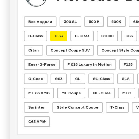
Все модели
300 SL
500 K
500K
68
B-Class
C 63
C-Class
C1000
C63
Citan
Concept Coupe SUV
Concept Style Cou
Ener-G-Force
F 015 Luxury in Motion
F125
G-Code
G63
GL
GL-Class
GLA
ML 63 AMG
ML Coupe
ML-Class
MLC
Sprinter
Style Concept Coupe
T-Class
V
С63 AMG