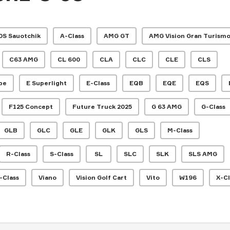
0S Sauotchik
A-Class
AMG GT
AMG Vision Gran Turism
C63 AMG
CL 600
CLA
CLC
CLE
CLS
pe
E Superlight
E-Class
EQB
EQE
EQS
F125 Concept
Future Truck 2025
G 63 AMG
G-Class
GLB
GLC
GLE
GLK
GLS
M-Class
R-Class
S-Class
SL
SLC
SLK
SLS AMG
-Class
Viano
Vision Golf Cart
Vito
W196
X-Cl