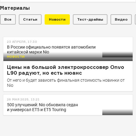
Материалы
Все
Статьи
Новости
Тест-драйвы
Видео
НОВОСТИ
23 АПРЕЛЯ, 17:30
Nio создала роскошную версию
В России официально появятся автомобили
китайской марки Nio
внедорожника за 4 млн рублей
НОВОСТИ
Цены на большой электрокроссовер Onvo
L90 радуют, но есть нюанс
От него и будет зависеть финальная стоимость новинки от
Nio
26 МАЯ 2025, 13:21
500 улучшений: Nio обновила седан
и универсал ET5 и ET5 Touring