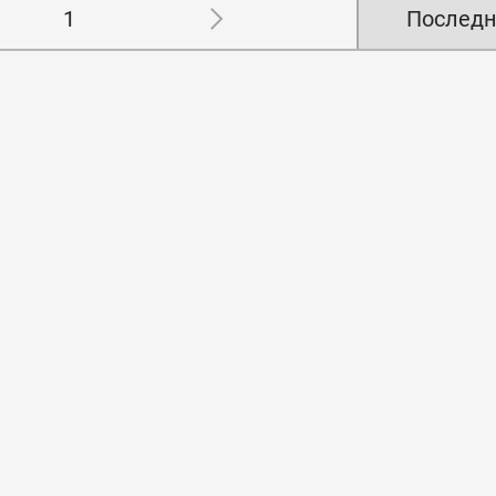
1
Последн