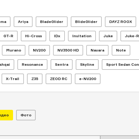
ima
Ariya
BladeGlider
BlideGlider
DAYZ ROOX
GT-R
Hi-Cross
IDx
Invitation
Juke
Juke-R
Murano
NV200
NV3500 HD
Navara
Note
shqai
Resonance
Sentra
Skyline
Sport Sedan Co
X-Trail
Z35
ZEOD RC
e-NV200
идео
Фото