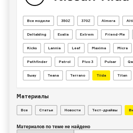
Все модели
350Z
370Z
Almera
Alt
DeltaWing
Evalia
Extrem
Friend-Me
Kicks
Lannia
Leaf
Maxima
Micra
Pathfinder
Patrol
Pivo 3
Pulsar
Qa
Sway
Teana
Terrano
Tiida
Titan
Материалы
Все
Статьи
Новости
Тест-драйвы
В
Материалов по теме не найдено