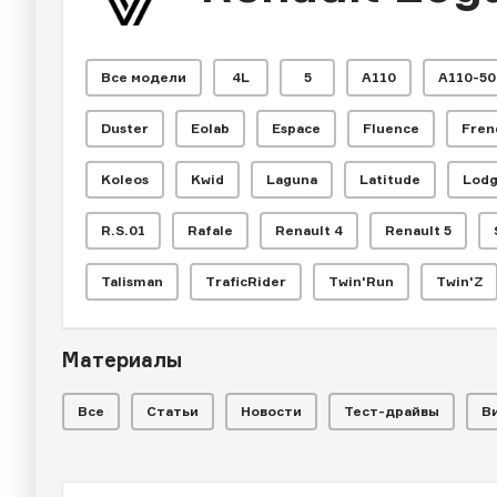
Все модели
4L
5
A110
A110-50
Duster
Eolab
Espace
Fluence
Fren
Koleos
Kwid
Laguna
Latitude
Lod
R.S.01
Rafale
Renault 4
Renault 5
ЧИТАЛЬНЫЙ ЗАЛ
Бюджетные 
Talisman
TraficRider
Twin'Run
Twin'Z
не смогли
Материалы
Все
Статьи
Новости
Тест-драйвы
В
Какие бюджетные автомобили пытались сос