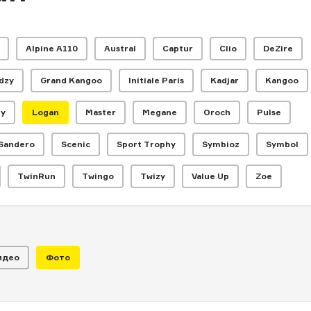
Alpine A110
Austral
Captur
Clio
DeZire
dzy
Grand Kangoo
Initiale Paris
Kadjar
Kangoo
gy
Logan
Master
Megane
Oroch
Pulse
Sandero
Scenic
Sport Trophy
Symbioz
Symbol
машины, котор
TwinRun
Twingo
Twizy
Value Up
Zoe
идео
Фото
тавить конкуренцию бестселлерам, но не смогли