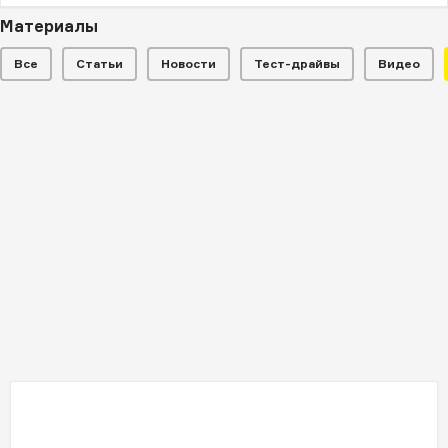
Материалы
Все
Статьи
Новости
Тест-драйвы
Видео
СЕЛЕКТОР
Новинки из России
Доступные и роскошные кроссоверы, электрокары и
коммерческий транспорт от отечественных брендов