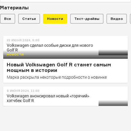
Материалы
Все
Статьи
Новости
Тест-драйвы
Видео
НОВОСТИ
22 ИЮНЯ 2024, 9:00
333 л.с. и 4,6 секунды
Volkswagen сделал особые диски для нового
до «сотни»: Volkswagen обновил
Golf R
НОВОСТИ
самый мощный Golf
Новый Volkswagen Golf R станет самым
«Заряженный» Golf R последним в семействе
мощным в истории
подвергся плановой модернизации
Марка раскрыла некоторые подробности о новинке
8 ИЮНЯ 2024, 11:00
Volkswagen анонсировал новый «горячий»
хэтчбек Golf R