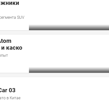
ожники
сегмента SUV
Atom
 и каско
опыт
Car 03
ато в Китае