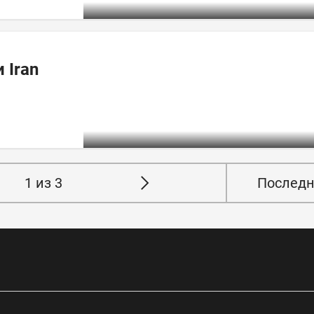
 Iran
1 из 3
Последн