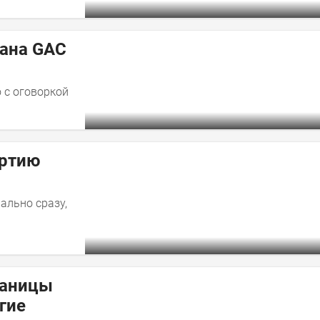
дана GAC
 с оговоркой
артию
ально сразу,
раницы
гие