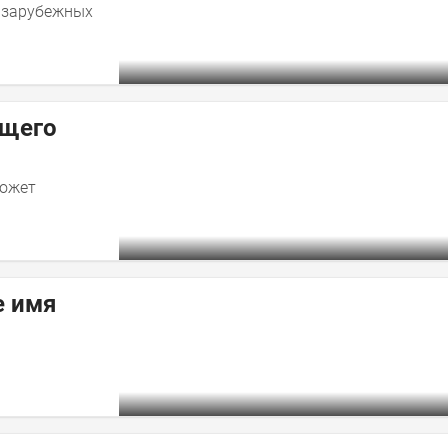
0 зарубежных
ущего
может
е имя