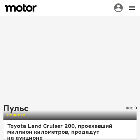
ЧИТАЛЬНЫЙ ЗАЛ
Самые интересные материалы на Motor
за эту неделю
Пульс
Jetour создал рамный
Чеченцы, люберецкие
Это новый Mercedes-
5,3 метра страха для
ВСЕ
пикап, который
и Хохол: кто
Benz GLA и у него 173
BMW: кроссовер-гигант
НОВОСТИ
приедет в Россию
промышлял
звезды вместо одной
Audi Q9 вышел
на легендарном
на рынок
Toyota Land Cruiser 200, проехавший
авторынке «Южный
миллион километров, продадут
порт»
на аукционе