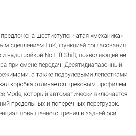
м предложена шестиступенчатая «механика»
вым сцеплением LuK, функцией согласования
и надстройкой No-Lift Shift, позволяющей не
ора при смене передач. Десятидиапазонный
режимами, а также подрулевыми лепестками
акая коробка отличается трековым профилем
ce Mode, который автоматически включается
ний продольных и поперечных перегрузок.
нциал повышенного трения в задней оси —