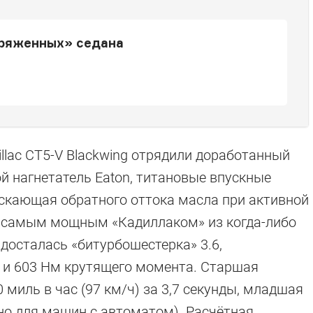
аряженных» седана
illac CT5-V Blackwing отрядили доработанный
ной нагнетатель Eaton, титановые впускные
ускающая обратного оттока масла при активной
ку самым мощным «Кадиллаком» из когда-либо
досталась «битурбошестерка» 3.6,
и 603 Нм крутящего момента. Старшая
 миль в час (97 км/ч) за 3,7 секунды, младшая
ано для машин с автоматом). Расчётная