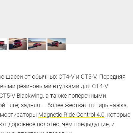
ое шасси от обычных CT4-V и CT5-V. Передняя
новыми резиновыми втулками для CT4-V
CT5-V Blackwing, а также поперечными
й тяге; задняя — более жёсткая пятирычажка.
амортизаторы
Magnetic Ride Control 4.0
, которые
ют дорожное полотно, чем предыдущие, и