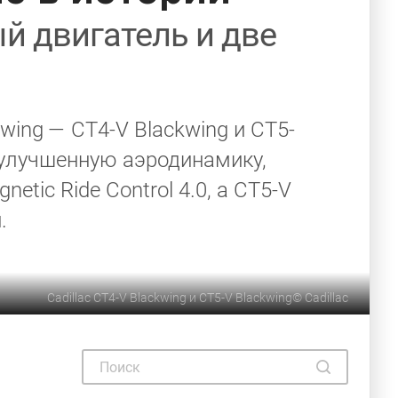
й двигатель и две
wing — CT4-V Blackwing и CT5-
 улучшенную аэродинамику,
tic Ride Control 4.0, а CT5-V
.
Cadillac CT4-V Blackwing и CT5-V Blackwing
©
Cadillac