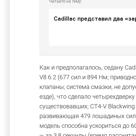
Читайте на тему:
Cadillac представил два «з
Как и предполагалось, седану Cad
V8 6.2 (677 сил и 894 Нм; привод
клапаны; система смазки, не доп
езде), что сделало четырехдвер
существовавших; CT4-V Blackwing 
развивающая 479 лошадиных сил 
модель способна ускориться до 60
— за 3,8 секунды (время рассчит