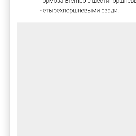
тормоза Brembo с шестипоршнев
четырехпоршневыми сзади.