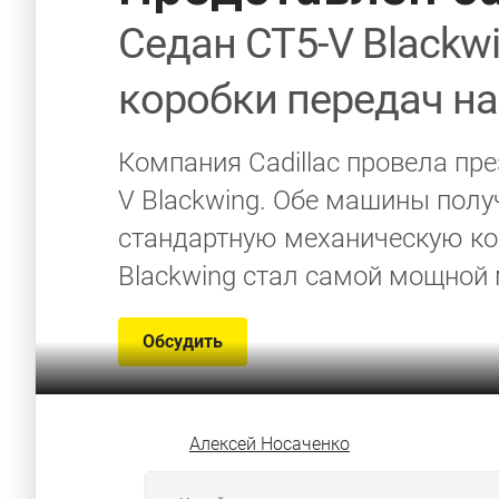
Седан CT5-V Blackw
коробки передач н
Компания Cadillac провела пр
V Blackwing. Обе машины пол
стандартную механическую коро
Blackwing стал самой мощной
Обсудить
Алексей Носаченко