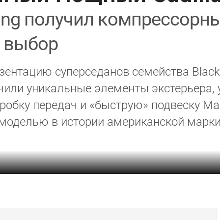
ing получил компрессорны
а выбор
езентацию суперседанов семейства Black
учили уникальные элементы экстерьера,
бку передач и «быструю» подвеску Magne
 моделью в истории американской марки