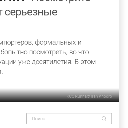
т серьезные
импортеров, формальных и
бопытно посмотреть, во что
уации уже десятилетия. В этом
.
IKCO Runna
©
Iran Khodro