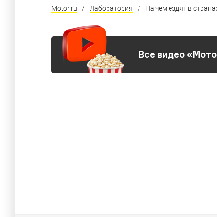
Motor.ru
/
Лаборатория
/
На чем ездят в страна
Все видео «Мото