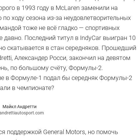
орого в 1993 году в McLaren заменили на
 по ходу сезона из-за неудовлетворительных
омандой тоже не всё гладко — спортивных
уже давно. Последний титул в IndyCar выигран 10
рно скатывается в стан середняков. Прошедший
etti, Александер Росси, закончил на девятом
вень, по большому счёту, Формулы-2.
тие в Формуле-1 подал бы середняк Формулы-2
али в чемпионате?
Майкл Андретти
andrettiautosport.com
ся поддержкой General Motors, но помочь