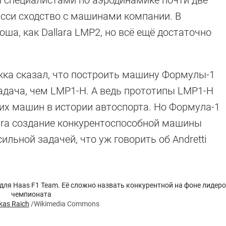
ми специалистами по аэродинамике почти две
сси сходство с машинами компании. В
оша, как Dallara LMP2, но всё ещё достаточно
кка сказал, что построить машину Формулы-1
задача, чем LMP1-H. А ведь прототипы LMP1-H
их машин в истории автоспорта. Но Формула-1
ara создание конкурентоспособной машины
льной задачей, что уж говорить об Andretti
 для Haas F1 Team. Её сложно назвать конкурентной на фоне лидер
чемпионата
kas Raich
/Wikimedia Commons