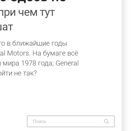
ри чем тут
шат
что в ближайшие годы
l Motors. На бумаге всё
мира 1978 года; General
йти не так?