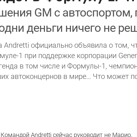
ения GM с автоспортом, п
 одни деньги ничего не ре
 Andretti официально объявила о том, 
уле-1 при поддержке корпорации Genera
енда в том числе и Формулы-1, чемпион 
их автоконцернов в мире… Что может по
 Командой Andretti сейчас руководит не Марио,