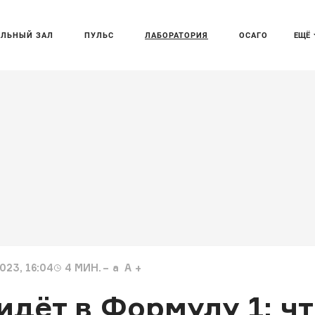
АЛЬНЫЙ ЗАЛ
ПУЛЬС
ЛАБОРАТОРИЯ
ОСАГО
ЕЩЁ
023, 16:04
4
МИН.
a
A
идёт в Формулу 1: ч