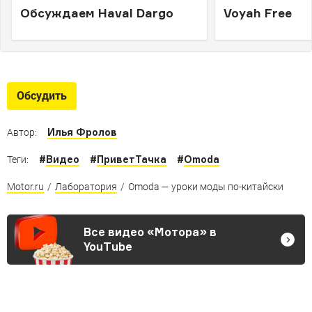
Обсуждаем Haval Dargo
Voyah Free
Обсудить
Илья Фролов
Автор:
#
Видео
#
ПриветТачка
#
Omoda
Теги:
Motor.ru
/
Лаборатория
/
Omoda — уроки моды по-китайски
Все видео «Мотора» в
YouTube