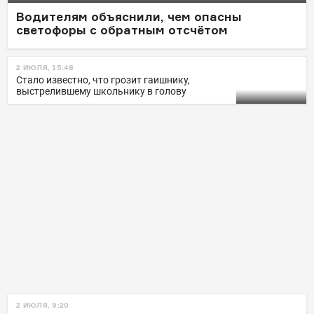
не будет штрафовать
Водителям объяснили, чем опасны
светофоры с обратным отсчётом
за очереди перед АЗС
2 ИЮЛЯ, 15:48
Стало известно, что грозит гаишнику,
выстрелившему школьнику в голову
2 ИЮЛЯ, 9:20