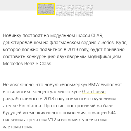
Новинку построят на модульном шасси CLAR,
дебютировавшем на флагманском седане 7-Series. Купе,
которое должно появиться в 2019 году, будет призвано
составить конкуренцию двухдверным модификациям
Mercedes-Benz S-Class.
Квинтэссенция
Не исключено, что новую «восьмерку» BMW выполнят
в стилистике концептуального купе
Фотографии концептуального купе BMW Pininfarina
Gran Lusso
,
Gran Lusso
разработанного в 2013 году совместно с кузовным
ателье Pininfarina. Прототип, построенный на базе
будущей «семерки» нового поколения, оснащен 544-
сильным агрегатом V12 и восьмиступенчатым
«автоматом».