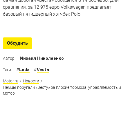
Самая дорогая «Веста» обойдется в 14 500 евро. Для
сравнения, за 12 975 евро Volkswagen предлагает
базовый пятидверный хэтчбек Polo.
Конкуренты «Весты» в Европе
От каких моделей Lada Vesta собирается отвадить
Обсудить
немцев
Михаил Николаенко
Автор:
#
Lada
#
Vesta
Теги:
Motor.ru
/
Новости
/
Немцы поругали «Весту» за плохие тормоза, управляемость и
мотор