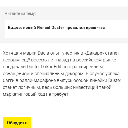
Читайте на тему:
Видео: новый Renaul Duster провалил краш-тест
Хотя для марки Dacia опыт участия в «Дакаре» станет
первым, ещё восемь лет назад на российском рынке
продавали Duster Dakar Edition с расширенным
оснащением и специальным декором. В случае успеха
багги в ралли-марафоне выпуск особой линейки Duster
станет логичным, ведь больших инвестиций такой
маркетинговый ход не требует.
Новые вседорожники – 2023
Модели повышенной проходимости продолжают
Обсудить
вытеснять любые другие