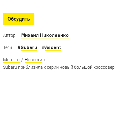
5 ну очень больших
внедорожников
Обсудить
Альтернатива недавно возродившемуся громиле Ford
Expedition
Михаил Николаенко
Автор:
#
Subaru
#
Ascent
Теги:
Motor.ru
/
Новости
/
Subaru приблизила к серии новый большой кроссовер