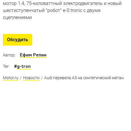
мотор 1.4, 75-киловаттный электродвигатель и новый
шестиступенчатый "робот" e-S tronic с двумя
сцеплениями
Обсудить
Ефим Репин
Автор:
#
g-tron
Тег:
Motor.ru
/
Новости
/
Audi перевела A3 на синтетический метан