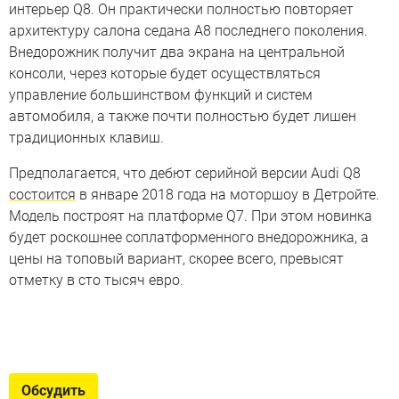
интерьер Q8. Он практически полностью повторяет
архитектуру салона седана A8 последнего поколения.
Внедорожник получит два экрана на центральной
консоли, через которые будет осуществляться
управление большинством функций и систем
автомобиля, а также почти полностью будет лишен
традиционных клавиш.
Предполагается, что дебют серийной версии Audi Q8
состоится
в январе 2018 года на моторшоу в Детройте.
Модель построят на платформе Q7. При этом новинка
будет роскошнее соплатформенного внедорожника, а
цены на топовый вариант, скорее всего, превысят
отметку в сто тысяч евро.
Audi Q8
Каким будет конкурент BMW X6 и Mercedes GLE Coupe
от «четырех колец»
Обсудить