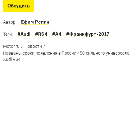
Самые большие багажники и самые большие скорости
Обсудить
Ефим Репин
Автор:
#
Audi
#
RS4
#
A4
#
Франкфурт-2017
Теги:
Motor.ru
/
Новости
/
Названы сроки появления в России 450-сильного универсала
Audi RS4