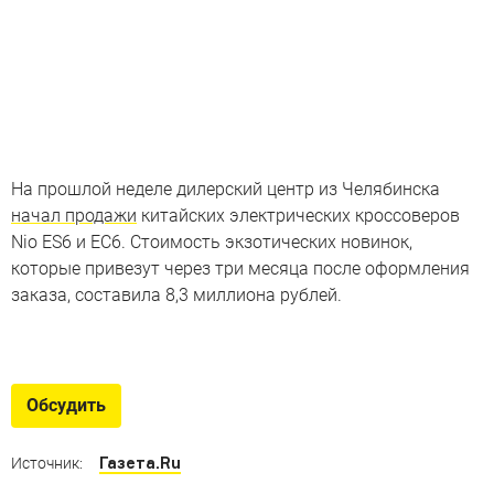
На прошлой неделе дилерский центр из Челябинска
начал продажи
китайских электрических кроссоверов
Nio ES6 и EC6. Стоимость экзотических новинок,
которые привезут через три месяца после оформления
заказа, составила 8,3 миллиона рублей.
Необычные «китайцы» в России
Быстрые и мощные, скромные и недорогие
Обсудить
электромобили, а также другие редкие машины из КНР
в продаже
Газета.Ru
Источник: