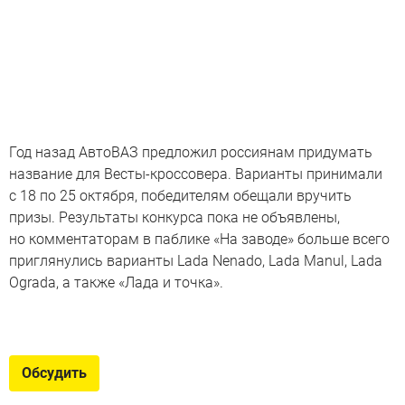
Год назад АвтоВАЗ предложил россиянам придумать
название для Весты-кроссовера. Варианты принимали
с 18 по 25 октября, победителям обещали вручить
призы. Результаты конкурса пока не объявлены,
но комментаторам в паблике «На заводе» больше всего
приглянулись варианты Lada Nenado, Lada Manul, Lada
Ograda, а также «Лада и точка».
Новые вседорожники – 2023
Модели повышенной проходимости продолжают
Обсудить
вытеснять любые другие