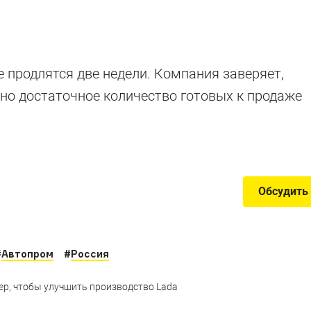
о России
 продлятся две недели. Компания заверяет,
ено достаточное количество готовых к продаже
дводим итоги
Обсудить
#
Автопром
#
Россия
ер, чтобы улучшить производство Lada