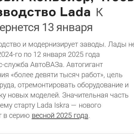
зводство Lada
К
вернется 13 января
одство и модернизирует заводы. Лады н
2024-го по 12 января 2025 года
с-служба АвтоВАЗа. Автогигант
ия «более девяти тысяч работ», цель
руда, отремонтировать оборудование и
ку новых моделей. Значительная часть
му старту Lada Iskra — нового
т в серию
весной 2025 года
.