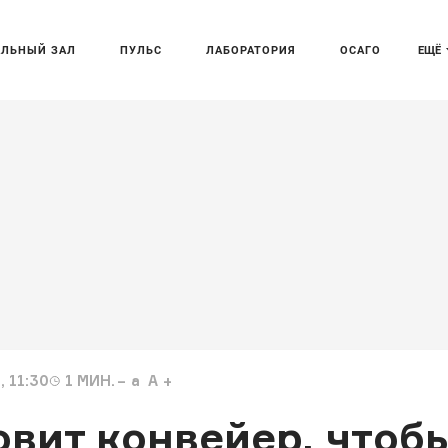
АЛЬНЫЙ ЗАЛ
ПУЛЬС
ЛАБОРАТОРИЯ
ОСАГО
ЕЩЁ
 11:30
1
МИН.
a
A
вит конвейер, чтоб