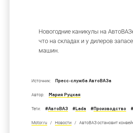
100 000 км п
Новогодние каникулы на АвтоВАЗе
что на складах и у дилеров запас
машин.
Грандиозная экспедиция завершилась — по
Пресс-служба АвтоВАЗа
Источник:
Мария Руцкая
Автор:
#
АвтоВАЗ
#
Lada
#
Производство
Теги:
Motor.ru
/
Новости
/
АвтоВАЗ остановит конвей