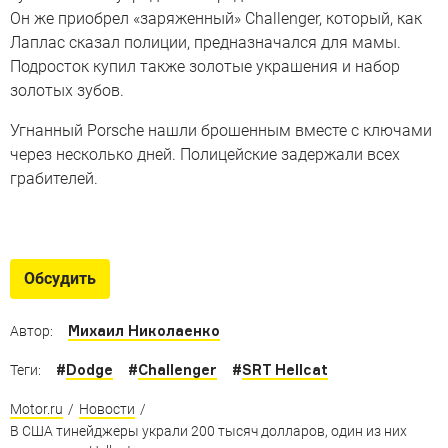
Он же приобрел «заряженный» Challenger, который, как
Лаплас сказал полиции, предназначался для мамы.
Подросток купил также золотые украшения и набор
золотых зубов.
Угнанный Porsche нашли брошенным вместе с ключами
через несколько дней. Полицейские задержали всех
грабителей.
Лучшие машины для
подростков. Американских
Обсудить
Американцы назвали идеальные автомобили для
молодых водителей
Михаил Николаенко
Автор:
#
Dodge
#
Challenger
#
SRT Hellcat
Теги:
Motor.ru
/
Новости
/
В США тинейджеры украли 200 тысяч долларов, один из них