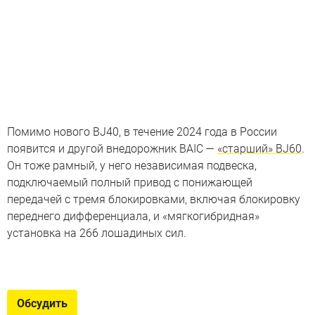
Помимо нового BJ40, в течение 2024 года в России
появится и другой внедорожник BAIC —
«старший» BJ60
.
Он тоже рамный, у него независимая подвеска,
подключаемый полный привод с понижающей
передачей с тремя блокировками, включая блокировку
переднего дифференциала, и «мягкогибридная»
установка на 266 лошадиных сил.
Новинки из Китая – 2024
Их названия сложно произнести, но присмотреться к
Обсудить
этим машинам стоит